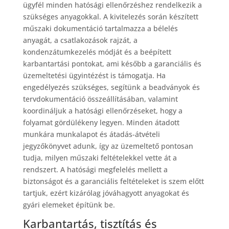
ügyfél minden hatósági ellenőrzéshez rendelkezik a
szükséges anyagokkal. A kivitelezés során készített
műszaki dokumentáció tartalmazza a bélelés
anyagát, a csatlakozások rajzát, a
kondenzátumkezelés módját és a beépített
karbantartási pontokat, ami később a garanciális és
üzemeltetési ügyintézést is támogatja. Ha
engedélyezés szükséges, segítünk a beadványok és
tervdokumentáció összeállításában, valamint
koordináljuk a hatósági ellenőrzéseket, hogy a
folyamat gördülékeny legyen. Minden átadott
munkára munkalapot és átadás-átvételi
jegyzőkönyvet adunk, így az üzemeltető pontosan
tudja, milyen műszaki feltételekkel vette át a
rendszert. A hatósági megfelelés mellett a
biztonságot és a garanciális feltételeket is szem előtt
tartjuk, ezért kizárólag jóváhagyott anyagokat és
gyári elemeket építünk be.
Karbantartás, tisztítás és