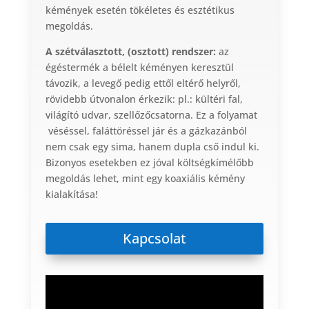
kémények esetén tökéletes és esztétikus
megoldás.
A szétválasztott, (osztott) rendszer:
az
égéstermék a bélelt kéményen keresztül
távozik, a levegő pedig ettől eltérő helyről,
rövidebb útvonalon érkezik: pl.: kültéri fal,
világító udvar, szellőzőcsatorna. Ez a folyamat
véséssel, faláttöréssel jár és a gázkazánból
nem csak egy sima, hanem dupla cső indul ki.
Bizonyos esetekben ez jóval költségkímélőbb
megoldás lehet, mint egy koaxiális kémény
kialakítása!
Kapcsolat