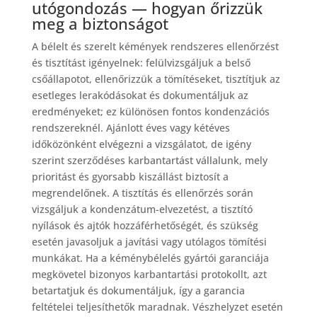
utógondozás — hogyan őrizzük
meg a biztonságot
A bélelt és szerelt kémények rendszeres ellenőrzést
és tisztítást igényelnek: felülvizsgáljuk a belső
csőállapotot, ellenőrizzük a tömítéseket, tisztítjuk az
esetleges lerakódásokat és dokumentáljuk az
eredményeket; ez különösen fontos kondenzációs
rendszereknél. Ajánlott éves vagy kétéves
időközönként elvégezni a vizsgálatot, de igény
szerint szerződéses karbantartást vállalunk, mely
prioritást és gyorsabb kiszállást biztosít a
megrendelőnek. A tisztítás és ellenőrzés során
vizsgáljuk a kondenzátum-elvezetést, a tisztító
nyílások és ajtók hozzáférhetőségét, és szükség
esetén javasoljuk a javítási vagy utólagos tömítési
munkákat. Ha a kéménybélelés gyártói garanciája
megkövetel bizonyos karbantartási protokollt, azt
betartatjuk és dokumentáljuk, így a garancia
feltételei teljesíthetők maradnak. Vészhelyzet esetén