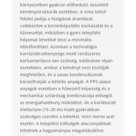
környezetben gyakran előforduló, összetett
kéménystruktúrák esetében. A sima belső
felület javítja a füstgázok áramlását,
csökkentve a koromképződés kockázatát és a
tűzveszélyt, miközben a gyors telepítési
folyamat lehetővé teszi a minimális
időráfordítást. Azonban a technológia
korrózióérzékenysége miatt rendszeres
karbantartásra van szükség, különösen olyan
esetekben, amikor a kéményt nem tisztítják
megfelelően, és a savas kondenzátumok
károsíthatják a bélelés anyagát. A PPS-alapú
anyagok esetében a hővezető képesség és a
mechanikai szilárdság kombinációja elősegíti
az energiahatékony működést, de a korlátozott
élettartam (15–20 év) miatt gyakrabban
szükséges cserélni a bélelést, mint merev acél
esetén. A telepítési költségek alacsonyabbak
lehetnek a hagyományos megoldásokhoz