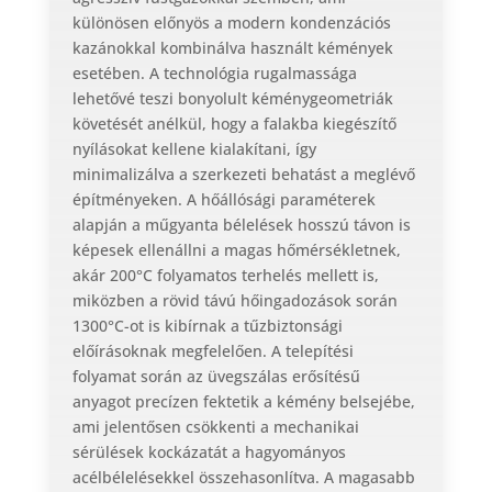
különösen előnyös a modern kondenzációs
kazánokkal kombinálva használt kémények
esetében. A technológia rugalmassága
lehetővé teszi bonyolult kéménygeometriák
követését anélkül, hogy a falakba kiegészítő
nyílásokat kellene kialakítani, így
minimalizálva a szerkezeti behatást a meglévő
építményeken. A hőállósági paraméterek
alapján a műgyanta bélelések hosszú távon is
képesek ellenállni a magas hőmérsékletnek,
akár 200°C folyamatos terhelés mellett is,
miközben a rövid távú hőingadozások során
1300°C-ot is kibírnak a tűzbiztonsági
előírásoknak megfelelően. A telepítési
folyamat során az üvegszálas erősítésű
anyagot precízen fektetik a kémény belsejébe,
ami jelentősen csökkenti a mechanikai
sérülések kockázatát a hagyományos
acélbélelésekkel összehasonlítva. A magasabb