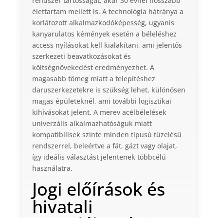
rendszer tartósságát, akár 30 évnél hosszabb
élettartam mellett is. A technológia hátránya a
korlátozott alkalmazkodóképesség, ugyanis
kanyarulatos kémények esetén a béleléshez
access nyílásokat kell kialakítani, ami jelentős
szerkezeti beavatkozásokat és
költségnövekedést eredményezhet. A
magasabb tömeg miatt a telepítéshez
daruszerkezetekre is szükség lehet, különösen
magas épületeknél, ami további logisztikai
kihívásokat jelent. A merev acélbélelések
univerzális alkalmazhatóságuk miatt
kompatibilisek szinte minden típusú tüzelésű
rendszerrel, beleértve a fát, gázt vagy olajat,
így ideális választást jelentenek többcélú
használatra.
Jogi előírások és
hivatali