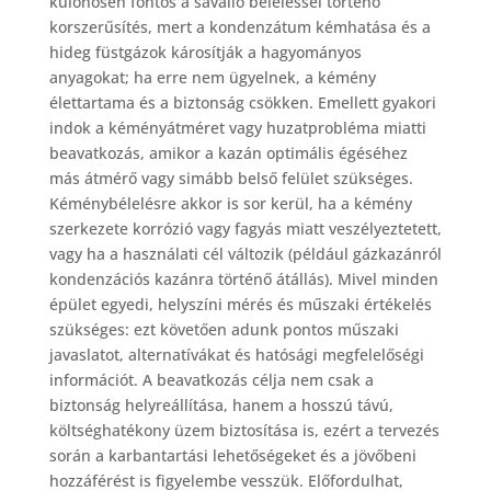
különösen fontos a saválló béleléssel történő
korszerűsítés, mert a kondenzátum kémhatása és a
hideg füstgázok károsítják a hagyományos
anyagokat; ha erre nem ügyelnek, a kémény
élettartama és a biztonság csökken. Emellett gyakori
indok a kéményátméret vagy huzatprobléma miatti
beavatkozás, amikor a kazán optimális égéséhez
más átmérő vagy simább belső felület szükséges.
Kéménybélelésre akkor is sor kerül, ha a kémény
szerkezete korrózió vagy fagyás miatt veszélyeztetett,
vagy ha a használati cél változik (például gázkazánról
kondenzációs kazánra történő átállás). Mivel minden
épület egyedi, helyszíni mérés és műszaki értékelés
szükséges: ezt követően adunk pontos műszaki
javaslatot, alternatívákat és hatósági megfelelőségi
információt. A beavatkozás célja nem csak a
biztonság helyreállítása, hanem a hosszú távú,
költséghatékony üzem biztosítása is, ezért a tervezés
során a karbantartási lehetőségeket és a jövőbeni
hozzáférést is figyelembe vesszük. Előfordulhat,