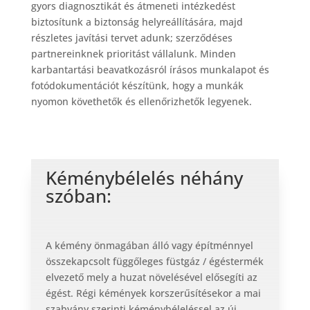
gyors diagnosztikát és átmeneti intézkedést
biztosítunk a biztonság helyreállítására, majd
részletes javítási tervet adunk; szerződéses
partnereinknek prioritást vállalunk. Minden
karbantartási beavatkozásról írásos munkalapot és
fotódokumentációt készítünk, hogy a munkák
nyomon követhetők és ellenőrizhetők legyenek.
Kéménybélelés néhány
szóban:
A kémény önmagában álló vagy építménnyel
összekapcsolt függőleges füstgáz / égéstermék
elvezető mely a huzat növelésével elősegíti az
égést. Régi kémények korszerűsítésekor a mai
szabvány szerinti kéménybéleléssel az új