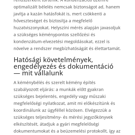
optimalizált bélelés nemcsak biztonságot ad, hanem
javítja a kazán hatásfokát is, mert csökkenti a
hőveszteséget és biztosítja a megfelelő
huzatviszonyokat. Helyszíni mérés alapján javasoljuk
a szükséges kéménypontos szellőzési és
kondenzátum-elvezetési megoldásokat, ezzel is
növelve a rendszer megbízhatóságát és élettartamát.
Hatósági követelmények,
engedélyezés és dokumentáció
— mit vállalunk
A kéménybélés és szerelt kémény építés
szabályozott eljárás: a munkák előtt gyakran
szükséges bejelentés, engedély vagy műszaki
megfelelőségi nyilatkozat, amit mi előkészítünk és
koordinálunk az ügyféllel közösen. Elvégezzük a
szükséges teljesítmény- és mérési jegyzőkönyvek
elkészítését, átadjuk a gyári megfelelőségi
dokumentumokat és a beüzemelési protokollt, így az