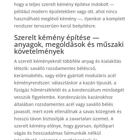
hogy a teljes szerelt kémény építése indokolt —
például modern épületekben vagy ott, ahol nincs
használható meglévő kémény —, ilyenkor a komplett
rendszer tervszerűen kerül beépítésre.
Szerelt kémény építése —
anyagok, megoldások és műszaki
követelmények
A szerelt kéményeknél többféle anyag és kialakítás
létezik: saválló rozsdamentes béléscső,
kerámiabélés, vagy előre gyártott moduláris acél
kéményrendszer; választáskor a kazán típusát, a
füstgáz hőmérsékletét és a kondenzátum minőségét
vesszük figyelembe. Kondenzációs kazánokhoz
általában rozsdamentes acél vagy saválló bélés
javasolt, mert ezek ellenállnak a savas közegnek és
hosszú távon biztosítják a zavartalan üzemet. A
szerelt kémény előnye, hogy gyorsan, építőipari
vágás és hosszadalmas falmunkák nélkül