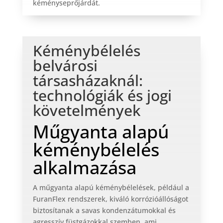
kéményseprőjárdát.
Kéménybélelés
belvárosi
társasházaknál:
technológiák és jogi
követelmények
Műgyanta alapú
kéménybélelés
alkalmazása
A műgyanta alapú kéménybélelések, például a
FuranFlex rendszerek, kiváló korrózióállóságot
biztosítanak a savas kondenzátumokkal és
agresszív füstgázokkal szemben, ami