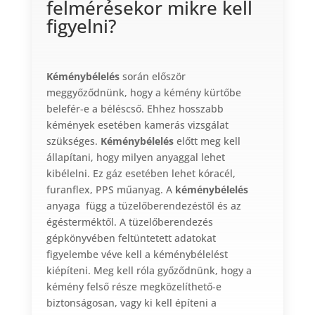
felmérésekor mikre kell
figyelni?
Kéménybélelés
során először
meggyőződnünk, hogy a kémény kürtőbe
belefér-e a béléscső. Ehhez hosszabb
kémények esetében kamerás vizsgálat
szükséges.
Kéménybélelés
előtt meg kell
állapítani, hogy milyen anyaggal lehet
kibélelni. Ez gáz esetében lehet kóracél,
furanflex, PPS műanyag. A
kéménybélelés
anyaga függ a tüzelőberendezéstől és az
égésterméktől. A tüzelőberendezés
gépkönyvében feltüntetett adatokat
figyelembe véve kell a kéménybélelést
kiépíteni. Meg kell róla győződnünk, hogy a
kémény felső része megközelíthető-e
biztonságosan, vagy ki kell építeni a