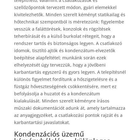
telepíthető, valamint a csatlakozások és
szellőzőpontok tervezett módon, gyári elemekkel
kivitelezhetők. Minden szerelt kéményt statikailag és
hőtechnikai szempontból is méretezünk: figyelembe
vesszük a faláttörések, konzolok és rögzítések
teherbírását és a külső burkolat rétegeit, hogy a
rendszer tartós és biztonságos legyen. A csatlakozó
idomok, tisztító ajtók és kondenzátum-elvezetők
beépítése alapfeltétel; munkánk során ezek
elhelyezését úgy tervezzük, hogy a jövőbeni
karbantartás egyszerű és gyors legyen. A telepítésnél
különös figyelmet fordítunk a hőszigetelésre és a
füstgáz hőveszteségének csökkentésére, mert ez
befolyásolja a huzatot és a kondenzátum
kialakulását. Minden szerelt kéményre írásos
műszaki dokumentációt adunk át, amely tartalmazza
az anyagjegyzéket, a csatlakozási pontok rajzát és a
karbantartási javaslatokat.
Kondenzációs üzemű