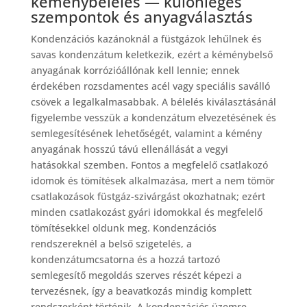
kéménybélelés — különleges
szempontok és anyagválasztás
Kondenzációs kazánoknál a füstgázok lehűlnek és
savas kondenzátum keletkezik, ezért a kéménybelső
anyagának korrózióállónak kell lennie; ennek
érdekében rozsdamentes acél vagy speciális saválló
csövek a legalkalmasabbak. A bélelés kiválasztásánál
figyelembe vesszük a kondenzátum elvezetésének és
semlegesítésének lehetőségét, valamint a kémény
anyagának hosszú távú ellenállását a vegyi
hatásokkal szemben. Fontos a megfelelő csatlakozó
idomok és tömítések alkalmazása, mert a nem tömör
csatlakozások füstgáz-szivárgást okozhatnak; ezért
minden csatlakozást gyári idomokkal és megfelelő
tömítésekkel oldunk meg. Kondenzációs
rendszereknél a belső szigetelés, a
kondenzátumcsatorna és a hozzá tartozó
semlegesítő megoldás szerves részét képezi a
tervezésnek, így a beavatkozás mindig komplett
rendszerként történik. A kondenzációs üzemre