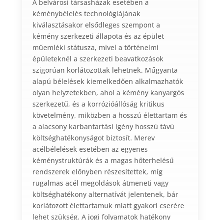
A belvárosi társasházak esetében a
kéménybélelés technológiájának
kiválasztásakor elsődleges szempont a
kémény szerkezeti állapota és az épület
műemléki státusza, mivel a történelmi
épületeknél a szerkezeti beavatkozások
szigorúan korlátozottak lehetnek. Műgyanta
alapú bélelések kiemelkedően alkalmazhatók
olyan helyzetekben, ahol a kémény kanyargós
szerkezetű, és a korrózióállóság kritikus
követelmény, miközben a hosszú élettartam és
a alacsony karbantartási igény hosszú távú
költséghatékonyságot biztosít. Merev
acélbélelések esetében az egyenes
kéménystruktúrák és a magas hőterhelésű
rendszerek előnyben részesítettek, míg
rugalmas acél megoldások átmeneti vagy
költséghatékony alternatívát jelentenek, bár
korlátozott élettartamuk miatt gyakori cserére
lehet szükség. A jogi folyamatok hatékony