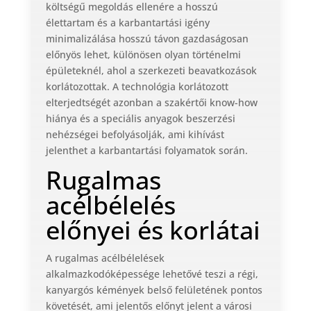
költségű megoldás ellenére a hosszú
élettartam és a karbantartási igény
minimalizálása hosszú távon gazdaságosan
előnyös lehet, különösen olyan történelmi
épületeknél, ahol a szerkezeti beavatkozások
korlátozottak. A technológia korlátozott
elterjedtségét azonban a szakértői know-how
hiánya és a speciális anyagok beszerzési
nehézségei befolyásolják, ami kihívást
jelenthet a karbantartási folyamatok során.
Rugalmas
acélbélelés
előnyei és korlátai
A rugalmas acélbélelések
alkalmazkodóképessége lehetővé teszi a régi,
kanyargós kémények belső felületének pontos
követését, ami jelentős előnyt jelent a városi