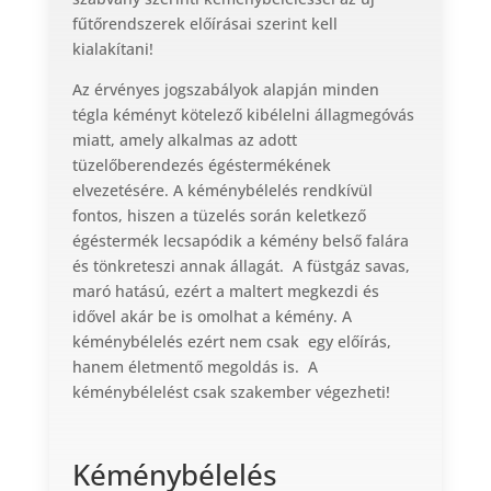
fűtőrendszerek előírásai szerint kell
kialakítani!
Az érvényes jogszabályok alapján minden
tégla kéményt kötelező kibélelni állagmegóvás
miatt, amely alkalmas az adott
tüzelőberendezés égéstermékének
elvezetésére. A kéménybélelés rendkívül
fontos, hiszen a tüzelés során keletkező
égéstermék lecsapódik a kémény belső falára
és tönkreteszi annak állagát. A füstgáz savas,
maró hatású, ezért a maltert megkezdi és
idővel akár be is omolhat a kémény. A
kéménybélelés ezért nem csak egy előírás,
hanem életmentő megoldás is. A
kéménybélelést csak szakember végezheti!
Kéménybélelés