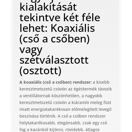
kialakítását
tekintve két féle
lehet: Koaxiális
(cső a csőben)
vagy
szétválasztott
(osztott)
A koaxiális (cső a csőben) rendszer:
a kisebb
keresztmetszetű csövön az égéstermék távozik
a ventillátornak köszönhetően, a nagyobb
keresztmetszetű csövön a kiáramló meleg füst
miatt energiatakarékosan előmelegített levegő
beszívása történik. A cső a csőben rendszer
helytakarékosabb, elegánsabb, csak egy cső
fog a kazánból kijönni, rövidebb, átlagos