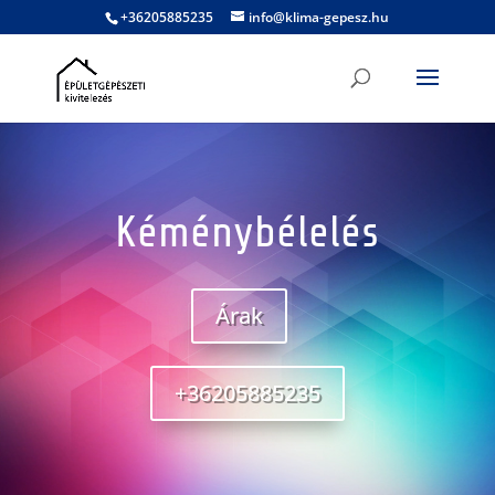
+36205885235
info@klima-gepesz.hu
Kéménybélelés
Árak
+36205885235