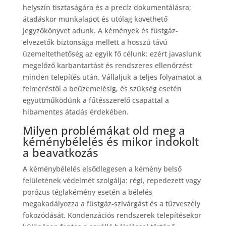
helyszín tisztaságára és a precíz dokumentálásra;
átadáskor munkalapot és utólag követhető
jegyzőkönyvet adunk. A kémények és füstgáz-
elvezetők biztonsága mellett a hosszú távú
üzemeltethetőség az egyik fő célunk: ezért javaslunk
megelőző karbantartást és rendszeres ellenőrzést
minden telepítés után. Vállaljuk a teljes folyamatot a
felméréstől a beüzemelésig, és szükség esetén
együttműködünk a fűtésszerelő csapattal a
hibamentes átadás érdekében.
Milyen problémákat old meg a
kéménybélelés és mikor indokolt
a beavatkozás
A kéménybélelés elsődlegesen a kémény belső
felületének védelmét szolgálja: régi, repedezett vagy
porózus téglakémény esetén a bélelés
megakadályozza a füstgáz-szivárgást és a tűzveszély
fokozódását. Kondenzációs rendszerek telepítésekor