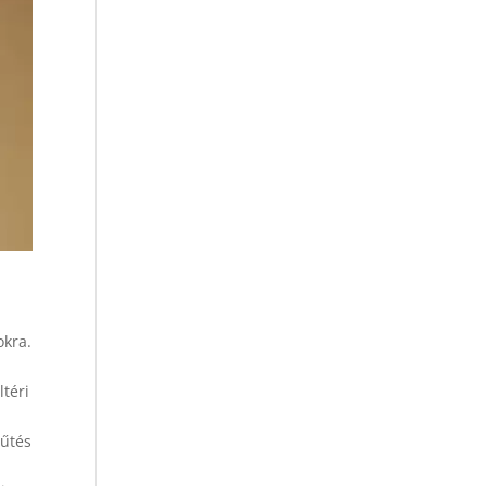
okra.
ltéri
hűtés