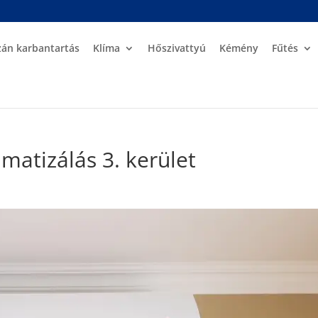
zán karbantartás
Klíma
Hőszivattyú
Kémény
Fűtés
atizálás 3. kerület