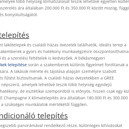
 amelyek több helyiség klimatizálását teszik lehetővé egyetlen kültér
zerelés ára általában 200.000 Ft és 350.000 Ft között mozog, füg
lés bonyolultságától.
elepítés
t lakótelepek és családi házas övezetek találhatók, ideális terep a
szakemberek a gyors és hatékony munkavégzésre összpontosíthatna
és a szerelési feltételek is kedvezőek. A békásmegyeri
ek telepítése
során a szakemberek különös figyelmet fordítanak a
sára. A lakások mérete és tájolása alapján személyre szabott
és fűtést biztosítsanak. A családi házas övezetekben a GREE
 népszerű, amelyek lehetővé teszik több helyiség egyidejű
atékony, de esztétikai szempontból is előnyös, hiszen csak egy kül
E Champagne X klímatelepítés ára általában 180.000 Ft és 300.000 
 és a szükséges munkálatok mértékétől függően.
dicionáló telepítés
 legszebb panorámával rendelkező része, különleges kihívásokat