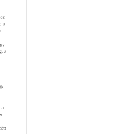
 az
e a
k
egy
g, a
ák
 a
en
zött