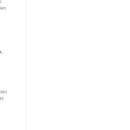
i
gően
k,
téri
Ft