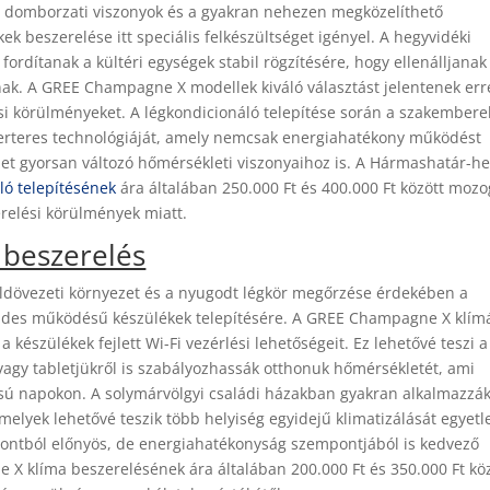
 A domborzati viszonyok és a gyakran nehezen megközelíthető
 beszerelése itt speciális felkészültséget igényel. A hegyvidéki
ordítanak a kültéri egységek stabil rögzítésére, hogy ellenálljanak
nak. A GREE Champagne X modellek kiváló választást jelentenek err
rási körülményeket. A légkondicionáló telepítése során a szakembere
rteres technológiáját, amely nemcsak energiahatékony működést
zet gyorsan változó hőmérsékleti viszonyaihoz is. A Hármashatár-h
ó telepítésének
ára általában 250.000 Ft és 400.000 Ft között mozo
relési körülmények miatt.
beszerelés
ldövezeti környezet és a nyugodt légkör megőrzése érdekében a
ndes működésű készülékek telepítésére. A GREE Champagne X klím
készülékek fejlett Wi-Fi vezérlési lehetőségeit. Ez lehetővé teszi a
vagy tabletjükről is szabályozhassák otthonuk hőmérsékletét, ami
ású napokon. A solymárvölgyi családi házakban gyakran alkalmazzák
elyek lehetővé teszik több helyiség egyidejű klimatizálását egyetl
pontból előnyös, de energiahatékonyság szempontjából is kedvező
 klíma beszerelésének ára általában 200.000 Ft és 350.000 Ft kö