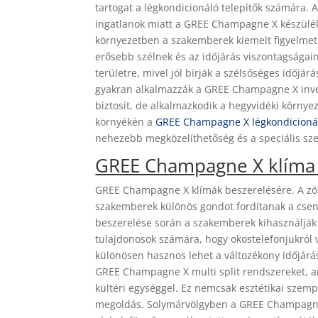
tartogat a légkondicionáló telepítők számára.
ingatlanok miatt a GREE Champagne X készülékek
környezetben a szakemberek kiemelt figyelmet f
erősebb szélnek és az időjárás viszontagságai
területre, mivel jól bírják a szélsőséges időjá
gyakran alkalmazzák a GREE Champagne X inve
biztosít, de alkalmazkodik a hegyvidéki környe
környékén a
GREE Champagne X légkondicionál
nehezebb megközelíthetőség és a speciális sze
GREE Champagne X klíma 
GREE Champagne X klímák beszerelésére. A zö
szakemberek különös gondot fordítanak a cse
beszerelése során a szakemberek kihasználják a 
tulajdonosok számára, hogy okostelefonjukról 
különösen hasznos lehet a változékony időjár
GREE Champagne X multi split rendszereket, am
kültéri egységgel. Ez nemcsak esztétikai szem
megoldás. Solymárvölgyben a GREE Champagne X