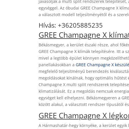
javasolják a multi split rendszerek telepítését,
egységgel. Az óbudai GREE Champagne X klímas
a választott modell teljesítményétől és a szere
Hívás: +36205885235
GREE Champagne X klímat
Békásmegyer, a kerület északi része, ahol főkén
GREE Champagne X klímák telepítésére. Itt a 
mivel a legtöbb épület könnyen megközelíthető 
panellakásokban a
GREE Champagne X készülék
megfelelő teljesítményű berendezés kiválasztá
megoldásokat kínálnak, hogy optimális hűtést 
Champagne X multi split rendszerek telepítése
klimatizálását. Ez a megoldás nemcsak energiah
egységet kell elhelyezni. Békásmegyeren a GRE
között alakul, a választott rendszer típusától
GREE Champagne X légkon
A Hármashatár-hegy környéke, a kerület egyik