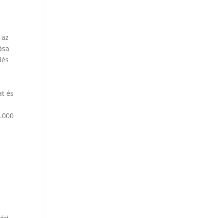
 az
ása
dés
at és
5.000