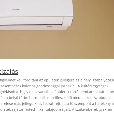
izálás
igyelmet kell fordítani az épületek jellegére és a helyi szabályozás
 szakemberek különös gondossággal járnak el. A kültéri egységek
oldásokat, hogy ne zavarják az épületek történelmi arculatát. A be
rét, a belső térbe harmonikusan illeszkedő modelleket. Az óbudai
lése más jellegű kihívásokat rejt. Itt a fő szempont a hatékony 
pületek sajátos hőtechnikai tulajdonságait. A szakemberek gyakran