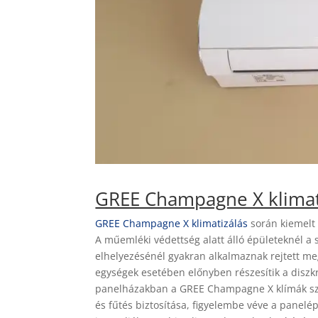
GREE Champagne X klimat
GREE Champagne X klimatizálás
során kiemelt f
A műemléki védettség alatt álló épületeknél a
elhelyezésénél gyakran alkalmaznak rejtett meg
egységek esetében előnyben részesítik a diszk
panelházakban a GREE Champagne X klímák szere
és fűtés biztosítása, figyelembe véve a panelé