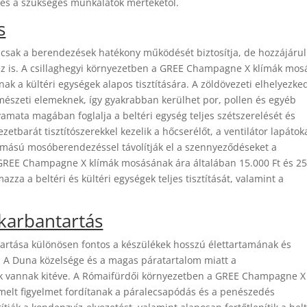
l és a szükséges munkálatok mértékétől.
s
sak a berendezések hatékony működését biztosítja, de hozzájárul
z is. A csillaghegyi környezetben a GREE Champagne X klímák mos
ak a kültéri egységek alapos tisztítására. A zöldövezeti elhelyezke
rmészeti elemeknek, így gyakrabban kerülhet por, pollen és egyéb
mata magában foglalja a beltéri egység teljes szétszerelését és
zetbarát tisztítószerekkel kezelik a hőcserélőt, a ventilátor lapátok
yomású mosóberendezéssel távolítják el a szennyeződéseket a
 a GREE Champagne X klímák mosásának ára általában 15.000 Ft és 2
azza a beltéri és kültéri egységek teljes tisztítását, valamint a
karbantartás
rtása különösen fontos a készülékek hosszú élettartamának és
 A Duna közelsége és a magas páratartalom miatt a
ek vannak kitéve. A Rómaifürdői környezetben a GREE Champagne X
melt figyelmet fordítanak a páralecsapódás és a penészedés