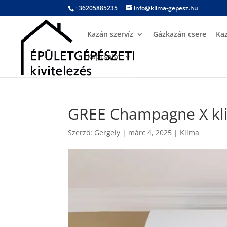
+36205885235
info@klima-gepesz.hu
Kazán szervíz
Gázkazán csere
Ka
Kapcsolat
GREE Champagne X klim
Szerző:
Gergely
|
márc 4, 2025
|
Klíma