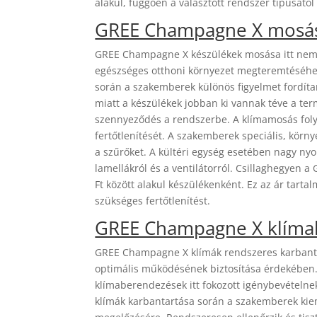
alakul, függően a választott rendszer típusátó
GREE Champagne X mosá
GREE Champagne X készülékek mosása itt nemc
egészséges otthoni környezet megteremtéséhe
során a szakemberek különös figyelmet fordítan
miatt a készülékek jobban ki vannak téve a te
szennyeződés a rendszerbe. A klímamosás folya
fertőtlenítését. A szakemberek speciális, környe
a szűrőket. A kültéri egység esetében nagy n
lamellákról és a ventilátorról. Csillaghegyen
Ft között alakul készülékenként. Ez az ár tartalm
szükséges fertőtlenítést.
GREE Champagne X klíma
GREE Champagne X klímák rendszeres karbanta
optimális működésének biztosítása érdekében.
klímaberendezések itt fokozott igénybevételn
klímák karbantartása során a szakemberek kie