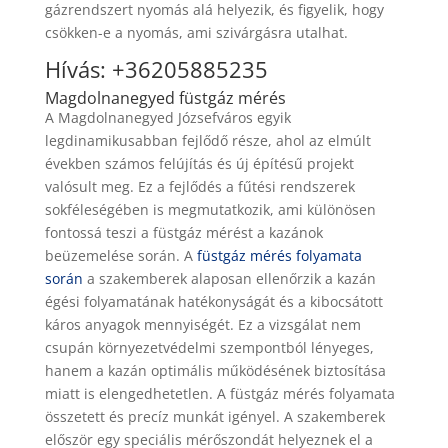
gázrendszert nyomás alá helyezik, és figyelik, hogy
csökken-e a nyomás, ami szivárgásra utalhat.
Hívás: +36205885235
Magdolnanegyed füstgáz mérés
A Magdolnanegyed Józsefváros egyik
legdinamikusabban fejlődő része, ahol az elmúlt
években számos felújítás és új építésű projekt
valósult meg. Ez a fejlődés a fűtési rendszerek
sokféleségében is megmutatkozik, ami különösen
fontossá teszi a füstgáz mérést a kazánok
beüzemelése során. A
füstgáz mérés folyamata
során
a szakemberek alaposan ellenőrzik a kazán
égési folyamatának hatékonyságát és a kibocsátott
káros anyagok mennyiségét. Ez a vizsgálat nem
csupán környezetvédelmi szempontból lényeges,
hanem a kazán optimális működésének biztosítása
miatt is elengedhetetlen. A füstgáz mérés folyamata
összetett és precíz munkát igényel. A szakemberek
először egy speciális mérőszondát helyeznek el a