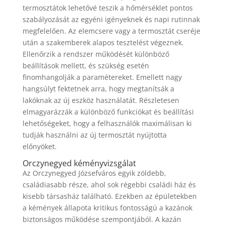
termosztátok lehetővé teszik a hőmérséklet pontos
szabályozását az egyéni igényeknek és napi rutinnak
megfelelően. Az elemcsere vagy a termosztát cseréje
után a szakemberek alapos tesztelést végeznek.
Ellenőrzik a rendszer működését különböző
beállítások mellett, és szükség esetén
finomhangolják a paramétereket. Emellett nagy
hangsúlyt fektetnek arra, hogy megtanítsák a
lakóknak az új eszköz használatát. Részletesen
elmagyarázzák a különböző funkciókat és beállítási
lehetőségeket, hogy a felhasználók maximálisan ki
tudják használni az új termosztát nyújtotta
előnyöket.
Orczynegyed kéményvizsgálat
Az Orczynegyed Józsefváros egyik zöldebb,
családiasabb része, ahol sok régebbi családi ház és
kisebb társasház található. Ezekben az épületekben
a kémények állapota kritikus fontosságú a kazánok
biztonságos működése szempontjából. A kazán