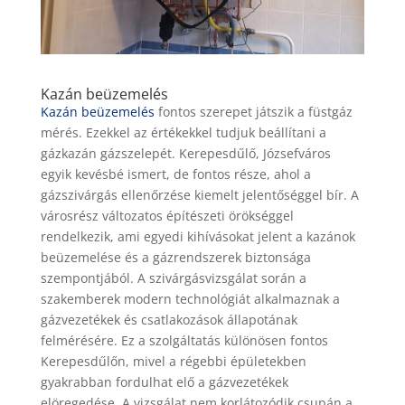
Kazán beüzemelés
Kazán beüzemelés
fontos szerepet játszik a füstgáz
mérés. Ezekkel az értékekkel tudjuk beállítani a
gázkazán gázszelepét. Kerepesdűlő, Józsefváros
egyik kevésbé ismert, de fontos része, ahol a
gázszivárgás ellenőrzése kiemelt jelentőséggel bír. A
városrész változatos építészeti örökséggel
rendelkezik, ami egyedi kihívásokat jelent a kazánok
beüzemelése és a gázrendszerek biztonsága
szempontjából. A szivárgásvizsgálat során a
szakemberek modern technológiát alkalmaznak a
gázvezetékek és csatlakozások állapotának
felmérésére. Ez a szolgáltatás különösen fontos
Kerepesdűlőn, mivel a régebbi épületekben
gyakrabban fordulhat elő a gázvezetékek
elöregedése. A vizsgálat nem korlátozódik csupán a