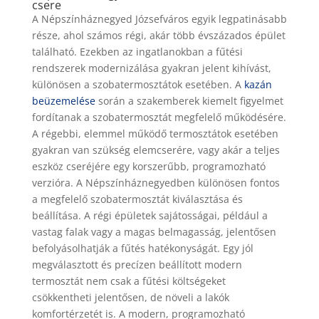
csere
A Népszínháznegyed Józsefváros egyik legpatinásabb
része, ahol számos régi, akár több évszázados épület
található. Ezekben az ingatlanokban a fűtési
rendszerek modernizálása gyakran jelent kihívást,
különösen a szobatermosztátok esetében. A
kazán
beüzemelése
során a szakemberek kiemelt figyelmet
fordítanak a szobatermosztát megfelelő működésére.
A régebbi, elemmel működő termosztátok esetében
gyakran van szükség elemcserére, vagy akár a teljes
eszköz cseréjére egy korszerűbb, programozható
verzióra. A Népszínháznegyedben különösen fontos
a megfelelő szobatermosztát kiválasztása és
beállítása. A régi épületek sajátosságai, például a
vastag falak vagy a magas belmagasság, jelentősen
befolyásolhatják a fűtés hatékonyságát. Egy jól
megválasztott és precízen beállított modern
termosztát nem csak a fűtési költségeket
csökkentheti jelentősen, de növeli a lakók
komfortérzetét is. A modern, programozható