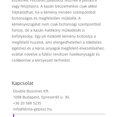
észlelnek, részletes javaslatot tesznek a javításra
vagy felújításra. A kazán beüzemelése csak akkor
folytatódhat, ha a kémény minden szempontból
biztonságos és megfelelően működik. A
kéményvizsgálat nem csak biztonsági szempontból
fontos, de a kazán hatékony működését is
befolyásolja. Egy jól működő kémény biztosítja a
megfelelő huzatot, ami elengedhetetlen a tökéletes
égéshez és a káros anyagok megfelelő elvezetéséhez,
ezáltal növelve a fűtési rendszer hatékonyságát és
csökkentve a környezeti terhelést.
Kapcsolat
Double Bussines Kft.
1098 Budapest, Epreserdő u. 30.
+36 20 588 5235
info@klima-gepesz.hu