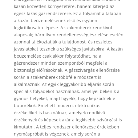
kazán közvetlen környezetére, hanem kiterjed az
egész lakás gázrendszerére. Ez a folyamat általában
a kazán beüzemelésének első és egyben
legkritikusabb lépése. A szakemberek rendkívül
alaposak; bármilyen rendellenesség észlelése esetén
azonnal tájékoztatják a tulajdonost, és részletes
javaslatokat tesznek a szükséges javításokra. A kazán
beüzemelése csak akkor folytatódhat, ha a
gázrendszer minden szempontból megfelel a
biztonsági előírásoknak. A gázszivárgás ellenőrzése
során a szakemberek többféle módszert is
alkalmaznak. Az egyik leggyakoribb eljárás során
speciális folyadékot használnak, amellyel bekenik a
gyanús helyeket, majd figyelik, hogy képződnek-e
buborékok. Emellett modern, elektronikus
érzékelőket is használnak, amelyek rendkívül
érzékenyek és képesek akár a legkisebb szivárgást is
kimutatni. A teljes rendszer ellenőrzése érdekében
nyomáspróbát is végeznek, amely során a