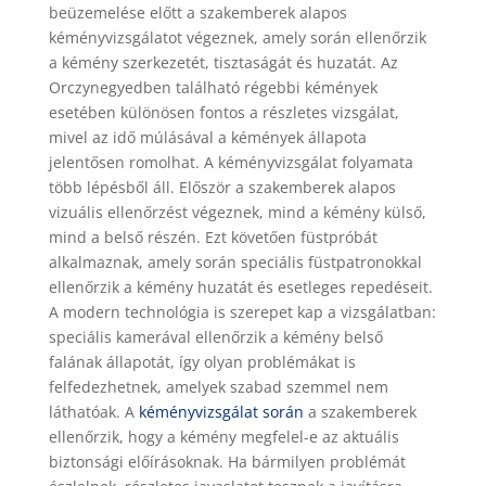
beüzemelése előtt a szakemberek alapos
kéményvizsgálatot végeznek, amely során ellenőrzik
a kémény szerkezetét, tisztaságát és huzatát. Az
Orczynegyedben található régebbi kémények
esetében különösen fontos a részletes vizsgálat,
mivel az idő múlásával a kémények állapota
jelentősen romolhat. A kéményvizsgálat folyamata
több lépésből áll. Először a szakemberek alapos
vizuális ellenőrzést végeznek, mind a kémény külső,
mind a belső részén. Ezt követően füstpróbát
alkalmaznak, amely során speciális füstpatronokkal
ellenőrzik a kémény huzatát és esetleges repedéseit.
A modern technológia is szerepet kap a vizsgálatban:
speciális kamerával ellenőrzik a kémény belső
falának állapotát, így olyan problémákat is
felfedezhetnek, amelyek szabad szemmel nem
láthatóak. A
kéményvizsgálat során
a szakemberek
ellenőrzik, hogy a kémény megfelel-e az aktuális
biztonsági előírásoknak. Ha bármilyen problémát