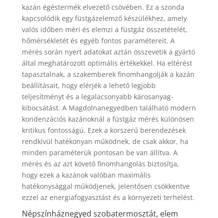
kazán égéstermék elvezető csövében. Ez a szonda
kapcsolódik egy füstgázelemző készülékhez, amely
valós időben méri és elemzi a füstgáz összetételét,
hőmérsékletét és egyéb fontos paramétereit. A
mérés során nyert adatokat aztán összevetik a gyártó
által meghatározott optimális értékekkel. Ha eltérést
tapasztalnak, a szakemberek finomhangolják a kazán
beállításait, hogy elérjék a lehető legjobb
teljesítményt és a legalacsonyabb károsanyag-
kibocsátást. A Magdolnanegyedben található modern
kondenzációs kazánoknál a füstgáz mérés különösen
kritikus fontosságú. Ezek a korszerű berendezések
rendkívül hatékonyan működnek, de csak akkor, ha
minden paraméterük pontosan be van állítva. A
mérés és az azt követő finomhangolás biztosítja,
hogy ezek a kazánok valóban maximális
hatékonysággal működjenek, jelentősen csökkentve
ezzel az energiafogyasztást és a környezeti terhelést.
Népszínháznegyed szobatermosztát, elem