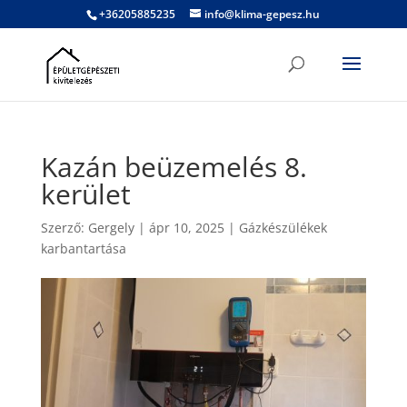
+36205885235
info@klima-gepesz.hu
Kazán beüzemelés 8.
kerület
Szerző:
Gergely
|
ápr 10, 2025
|
Gázkészülékek
karbantartása