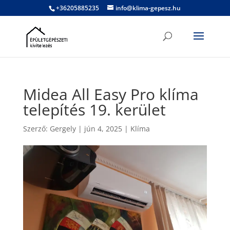
+36205885235
info@klima-gepesz.hu
Midea All Easy Pro klíma
telepítés 19. kerület
Szerző:
Gergely
|
jún 4, 2025
|
Klíma