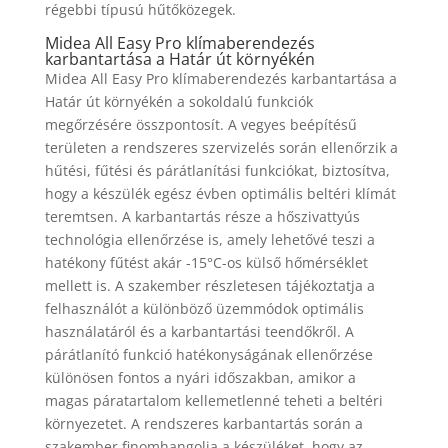
régebbi típusú hűtőközegek.
Midea All Easy Pro klímaberendezés
karbantartása a Határ út környékén
Midea All Easy Pro klímaberendezés karbantartása a
Határ út környékén a sokoldalú funkciók
megőrzésére összpontosít. A vegyes beépítésű
területen a rendszeres szervizelés során ellenőrzik a
hűtési, fűtési és párátlanítási funkciókat, biztosítva,
hogy a készülék egész évben optimális beltéri klímát
teremtsen. A karbantartás része a hőszivattyús
technológia ellenőrzése is, amely lehetővé teszi a
hatékony fűtést akár -15°C-os külső hőmérséklet
mellett is. A szakember részletesen tájékoztatja a
felhasználót a különböző üzemmódok optimális
használatáról és a karbantartási teendőkről. A
párátlanító funkció hatékonyságának ellenőrzése
különösen fontos a nyári időszakban, amikor a
magas páratartalom kellemetlenné teheti a beltéri
környezetet. A rendszeres karbantartás során a
szakember finomhangolja a készüléket, hogy az