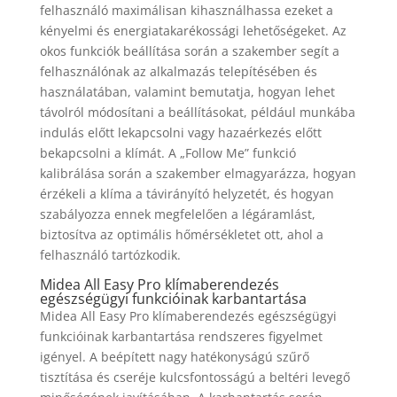
felhasználó maximálisan kihasználhassa ezeket a
kényelmi és energiatakarékossági lehetőségeket. Az
okos funkciók beállítása során a szakember segít a
felhasználónak az alkalmazás telepítésében és
használatában, valamint bemutatja, hogyan lehet
távolról módosítani a beállításokat, például munkába
indulás előtt lekapcsolni vagy hazaérkezés előtt
bekapcsolni a klímát. A „Follow Me” funkció
kalibrálása során a szakember elmagyarázza, hogyan
érzékeli a klíma a távirányító helyzetét, és hogyan
szabályozza ennek megfelelően a légáramlást,
biztosítva az optimális hőmérsékletet ott, ahol a
felhasználó tartózkodik.
Midea All Easy Pro klímaberendezés
egészségügyi funkcióinak karbantartása
Midea All Easy Pro klímaberendezés egészségügyi
funkcióinak karbantartása rendszeres figyelmet
igényel. A beépített nagy hatékonyságú szűrő
tisztítása és cseréje kulcsfontosságú a beltéri levegő