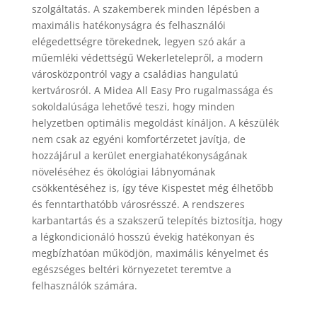
szolgáltatás. A szakemberek minden lépésben a
maximális hatékonyságra és felhasználói
elégedettségre törekednek, legyen szó akár a
műemléki védettségű Wekerletelepről, a modern
városközpontról vagy a családias hangulatú
kertvárosról. A Midea All Easy Pro rugalmassága és
sokoldalúsága lehetővé teszi, hogy minden
helyzetben optimális megoldást kínáljon. A készülék
nem csak az egyéni komfortérzetet javítja, de
hozzájárul a kerület energiahatékonyságának
növeléséhez és ökológiai lábnyomának
csökkentéséhez is, így téve Kispestet még élhetőbb
és fenntarthatóbb városrésszé. A rendszeres
karbantartás és a szakszerű telepítés biztosítja, hogy
a légkondicionáló hosszú évekig hatékonyan és
megbízhatóan működjön, maximális kényelmet és
egészséges beltéri környezetet teremtve a
felhasználók számára.