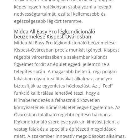
képes legyen hatékonyan szabályozni a levegő
nedvességtartalmát, ezáltal kellemesebb és
egészségesebb légkört teremtve.
Midea All Easy Pro légkondicionáló
beüzemelése Kispest-Óvárosban
Midea All Easy Pro légkondicionáló beüzemelése
Kispest-Óvárosban precíz munkát igényel. Kispest
régebbi városrészében a szakember különös
figyelmet fordít az épület egyedi jellemzőire a
telepítés során. A magasabb belterű, régi polgári
lakásban olyan beállításokat alkalmaz, amelyek
biztosítják az egyenletes hőeloszlást. Az „I Feel”
funkció kalibrálása lehetővé teszi, hogy a
klímaberendezés a felhasználó közvetlen
környezetének hőmérsékletét vegye figyelembe. Az
Óvárosban található régebbi építésű házban a
légkondicionáló szerelése gyakran kihívást jelent a
vastag falak és a speciális építészeti megoldások
miatt. A szakember innovatív megoldásokat alkalmaz,