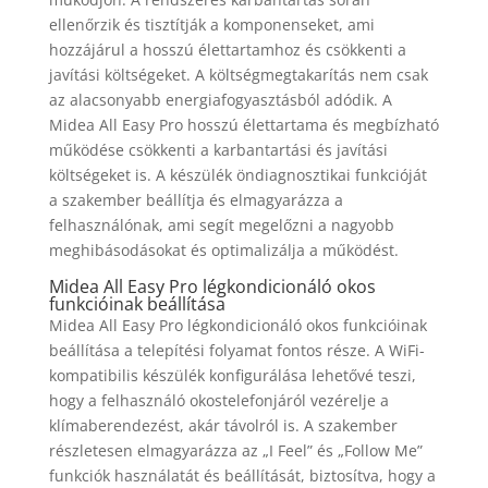
ellenőrzik és tisztítják a komponenseket, ami
hozzájárul a hosszú élettartamhoz és csökkenti a
javítási költségeket. A költségmegtakarítás nem csak
az alacsonyabb energiafogyasztásból adódik. A
Midea All Easy Pro hosszú élettartama és megbízható
működése csökkenti a karbantartási és javítási
költségeket is. A készülék öndiagnosztikai funkcióját
a szakember beállítja és elmagyarázza a
felhasználónak, ami segít megelőzni a nagyobb
meghibásodásokat és optimalizálja a működést.
Midea All Easy Pro légkondicionáló okos
funkcióinak beállítása
Midea All Easy Pro légkondicionáló okos funkcióinak
beállítása a telepítési folyamat fontos része. A WiFi-
kompatibilis készülék konfigurálása lehetővé teszi,
hogy a felhasználó okostelefonjáról vezérelje a
klímaberendezést, akár távolról is. A szakember
részletesen elmagyarázza az „I Feel” és „Follow Me”
funkciók használatát és beállítását, biztosítva, hogy a