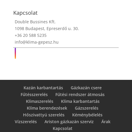
Kapcsolat
Double Bussines Kft.
1098 Budapest, Epreserdő u. 30.
+36 20 588 5235
info@klima-gepesz.hu
Kazán karbantartás
Gázkazán csere
Fűtésszerelés
Fűtési rendszer átmosás
Klímaszerelés
Klíma karbantartás
Klíma berendezések
Gázszerelés
Hőszivattyú szerelés
Kéménybélelés
Vízszerelés
Ariston gázkazán szerviz
Árak
Kapcsolat