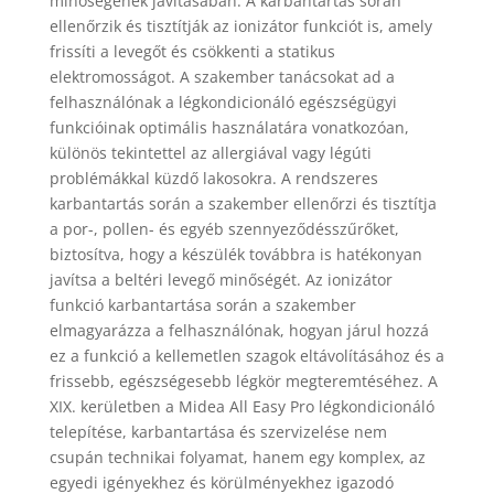
minőségének javításában. A karbantartás során
ellenőrzik és tisztítják az ionizátor funkciót is, amely
frissíti a levegőt és csökkenti a statikus
elektromosságot. A szakember tanácsokat ad a
felhasználónak a légkondicionáló egészségügyi
funkcióinak optimális használatára vonatkozóan,
különös tekintettel az allergiával vagy légúti
problémákkal küzdő lakosokra. A rendszeres
karbantartás során a szakember ellenőrzi és tisztítja
a por-, pollen- és egyéb szennyeződésszűrőket,
biztosítva, hogy a készülék továbbra is hatékonyan
javítsa a beltéri levegő minőségét. Az ionizátor
funkció karbantartása során a szakember
elmagyarázza a felhasználónak, hogyan járul hozzá
ez a funkció a kellemetlen szagok eltávolításához és a
frissebb, egészségesebb légkör megteremtéséhez. A
XIX. kerületben a Midea All Easy Pro légkondicionáló
telepítése, karbantartása és szervizelése nem
csupán technikai folyamat, hanem egy komplex, az
egyedi igényekhez és körülményekhez igazodó