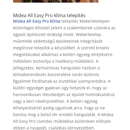
Midea All Easy Pro klíma telepítés
Midea All Easy Pro klíma
telepítés Wekerletelepen
különleges kihívást jelent a szakemberek számára az
egyedi építészeti örökség miatt. Wekerletelep
műemléki védettségű épületeinek integritását
megőrizve telepítik a készüléket. A szerelő kreatív
megoldásokat alkalmaz a kültéri egység elrejtésére,
miközben biztosítja a hatékony működést. A
jellegzetes, kertvárosias hangulatú házban a
klímaberendezés beszerelése során különös
figyelmet fordítanak az esztétikai szempontokra. A
kültéri egységet gyakran úgy helyezik el, hogy az
harmonikusan illeszkedjen az épület homlokzatához
vagy a kert növényzetéhez. A beltéri egység
elhelyezésénél pedig ügyelnek arra, hogy az ne
bontsa meg a belső tér eredeti hangulatát. A Midea
All Easy Pro csendes működése különösen előnyös
ebben a nyugodt, családias környezetben.