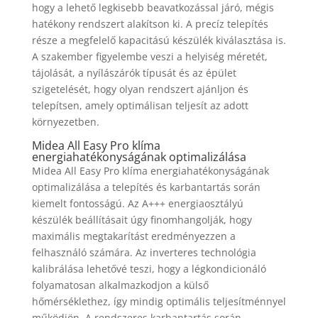
hogy a lehető legkisebb beavatkozással járó, mégis
hatékony rendszert alakítson ki. A precíz telepítés
része a megfelelő kapacitású készülék kiválasztása is.
A szakember figyelembe veszi a helyiség méretét,
tájolását, a nyílászárók típusát és az épület
szigetelését, hogy olyan rendszert ajánljon és
telepítsen, amely optimálisan teljesít az adott
környezetben.
Midea All Easy Pro klíma
energiahatékonyságának optimalizálása
Midea All Easy Pro klíma energiahatékonyságának
optimalizálása a telepítés és karbantartás során
kiemelt fontosságú. Az A+++ energiaosztályú
készülék beállításait úgy finomhangolják, hogy
maximális megtakarítást eredményezzen a
felhasználó számára. Az inverteres technológia
kalibrálása lehetővé teszi, hogy a légkondicionáló
folyamatosan alkalmazkodjon a külső
hőmérséklethez, így mindig optimális teljesítménnyel
működjön. A rendszeres karbantartás során