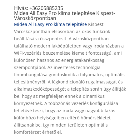
Hívás: +36205885235
Midea All Easy Pro klíma telepítése Kispest-
Városközpontban
Midea All Easy Pro klíma telepítése
Kispest-
Városközpontban elsősorban az okos funkciók
beállítására összpontosít. A városközpontban
található modern lakóépületben vagy irodaházban a
WiFi-vezérlés beüzemelése kiemelt fontosságú, ami
különösen hasznos az energiatakarékosság
szempontjából. Az inverteres technológia
finomhangolása gondoskodik a folyamatos, optimális
teljesítményről. A légkondicionáló rugalmasságát és
alkalmazkodóképességét a telepítés során úgy állítják
be, hogy az megfeleljen ennek a dinamikus
környezetnek. A többzónás vezérlés konfigurálása
lehetővé teszi, hogy az iroda vagy nagyobb lakás
különböző helyiségeiben eltérő hőmérsékletet
állítsanak be, így minden területen optimális
komfortérzet érhető el.