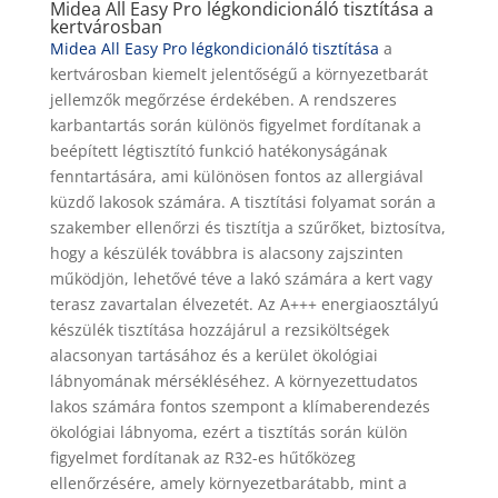
Midea All Easy Pro légkondicionáló tisztítása a
kertvárosban
Midea All Easy Pro légkondicionáló tisztítása
a
kertvárosban kiemelt jelentőségű a környezetbarát
jellemzők megőrzése érdekében. A rendszeres
karbantartás során különös figyelmet fordítanak a
beépített légtisztító funkció hatékonyságának
fenntartására, ami különösen fontos az allergiával
küzdő lakosok számára. A tisztítási folyamat során a
szakember ellenőrzi és tisztítja a szűrőket, biztosítva,
hogy a készülék továbbra is alacsony zajszinten
működjön, lehetővé téve a lakó számára a kert vagy
terasz zavartalan élvezetét. Az A+++ energiaosztályú
készülék tisztítása hozzájárul a rezsiköltségek
alacsonyan tartásához és a kerület ökológiai
lábnyomának mérsékléséhez. A környezettudatos
lakos számára fontos szempont a klímaberendezés
ökológiai lábnyoma, ezért a tisztítás során külön
figyelmet fordítanak az R32-es hűtőközeg
ellenőrzésére, amely környezetbarátabb, mint a