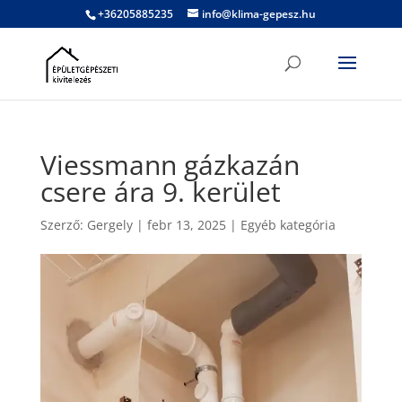
+36205885235
info@klima-gepesz.hu
Viessmann gázkazán
csere ára 9. kerület
Szerző:
Gergely
|
febr 13, 2025
|
Egyéb kategória