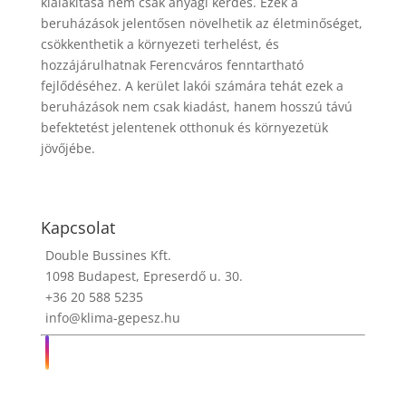
kialakítása nem csak anyagi kérdés. Ezek a
beruházások jelentősen növelhetik az életminőséget,
csökkenthetik a környezeti terhelést, és
hozzájárulhatnak Ferencváros fenntartható
fejlődéséhez. A kerület lakói számára tehát ezek a
beruházások nem csak kiadást, hanem hosszú távú
befektetést jelentenek otthonuk és környezetük
jövőjébe.
Kapcsolat
Double Bussines Kft.
1098 Budapest, Epreserdő u. 30.
+36 20 588 5235
info@klima-gepesz.hu