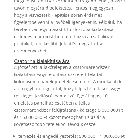
megoldást, ami bár kezdetben drágább lehet, hosszú
távon megtérülő befektetés. Fontos megjegyezni,
hogy a vízvezeték kiépítése során érdemes
figyelembe venni a jövőbeli igényeket is. Például, ha
tervben van egy második fürdőszoba kialakítása,
érdemes már most kiépíteni hozzá a csatlakozási
pontokat, ami később jelentős megtakarítást
eredményezhet.
Csatorna kialakítása ára
A József Attila-lakótelepen a csatornarendszer
kialakítása vagy felújítása összetett feladat,
különösen a panelépületek esetében. A munkálatok
ára nagyban függ attól, hogy teljes felújításról vagy
részleges javításról van-e szó. Egy átlagos, 10
emeletes panelház esetében a teljes
csatornarendszer felújításának költsége 5.000.000 Ft
és 15.000.000 Ft között mozoghat. Ez az ár a
következő főbb tételekből tevődik össze:
tervezés és engedélyeztetés: 500.000 – 1.000.000 Ft