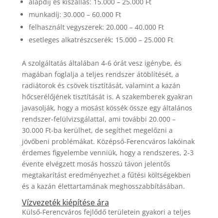
alapdíj és kiszállás: 15.000 – 25.000 Ft
munkadíj: 30.000 – 60.000 Ft
felhasznált vegyszerek: 20.000 – 40.000 Ft
esetleges alkatrészcserék: 15.000 – 25.000 Ft
A szolgáltatás általában 4-6 órát vesz igénybe, és
magában foglalja a teljes rendszer átöblítését, a
radiátorok és csövek tisztítását, valamint a kazán
hőcserélőjének tisztítását is. A szakemberek gyakran
javasolják, hogy a mosást kössék össze egy általános
rendszer-felülvizsgálattal, ami további 20.000 –
30.000 Ft-ba kerülhet, de segíthet megelőzni a
jövőbeni problémákat. Középső-Ferencváros lakóinak
érdemes figyelembe venniük, hogy a rendszeres, 2-3
évente elvégzett mosás hosszú távon jelentős
megtakarítást eredményezhet a fűtési költségekben
és a kazán élettartamának meghosszabbításában.
Vízvezeték kiépítése ára
Külső-Ferencváros fejlődő területein gyakori a teljes