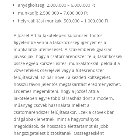
anyagköltség: 2.000.000 – 6.000.000 Ft
munkadíj: 2.500.000 – 7.000.000 Ft
helyreállítási munkák: 500.000 – 1.000.000 Ft
A József Attila-lakótelepen különösen fontos
figyelembe venni a lakóközösség igényeit és a
munkálatok ütemezését. A szakemberek gyakran
javasolják, hogy a csatornarendszer felújítását kössék
össze egyéb korszerűsítési munkálatokkal, például a
vízvezetékek cseréjével vagy a fűtésrendszer
felújításával. Ez bár növeli a kezdeti költségeket,
hosszú távon jelentős megtakarítást eredményezhet.
Érdemes megemlíteni, hogy a József Attila-
lakótelepen egyre több társasház dönt a modern,
műanyag csövek használata mellett a
csatornarendszer felújításakor. Ezek a csövek bár
drágábbak lehetnek, mint a hagyományos
megoldások, de hosszabb élettartamot és jobb
hangszigetelést biztosítanak. Összegzésként