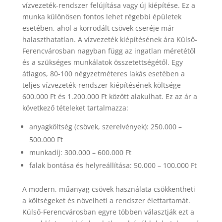
vízvezeték-rendszer felújítása vagy új kiépítése. Ez a
munka különösen fontos lehet régebbi épületek
esetében, ahol a korrodált csövek cseréje már
halaszthatatlan. A vízvezeték kiépítésének ára Külső-
Ferencvárosban nagyban függ az ingatlan méretétől
és a szükséges munkálatok összetettségétől. Egy
átlagos, 80-100 négyzetméteres lakás esetében a
teljes vízvezeték-rendszer kiépítésének költsége
600.000 Ft és 1.200.000 Ft között alakulhat. Ez az ár a
következő tételeket tartalmazza:
anyagköltség (csövek, szerelvények): 250.000 –
500.000 Ft
munkadíj: 300.000 – 600.000 Ft
falak bontása és helyreállítása: 50.000 – 100.000 Ft
A modern, műanyag csövek használata csökkentheti
a költségeket és növelheti a rendszer élettartamát.
Külső-Ferencvárosban egyre többen választják ezt a