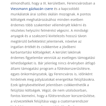
elmondható, hogy a IX. kerületben, Ferencvárosban a
Viessmann gázkazán csere
és a kapcsolódó
munkálatok árai széles skálán mozognak. A pontos
költségek meghatározásához minden esetben
érdemes több szakember véleményét kikérni és
részletes helyszíni felmérést végezni. A minőségi
anyagok és a szakszerű kivitelezés hosszú távon
megtérülő befektetést jelentenek, növelve az
ingatlan értékét és csökkentve a jövőbeni
karbantartási költségeket. A kerület lakóinak
érdemes figyelembe venniük az esetleges támogatási
lehetőségeket is. Bár jelenleg nincs érvényben átfogó
állami támogatási program a fűtéskorszerűsítésre,
egyes önkormányzatok, így Ferencváros is, időnként
hirdetnek meg pályázatokat energetikai felújításokra.
Ezek igénybevételével jelentősen csökkenthetők a
felújítási költségek. Végül, de nem utolsósorban,
fontos kiemelni, hogy a fűtésrendszer korszerűsítése,
a vízvezetékek felújítása vagy a csatornarendszer