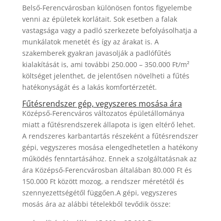
Belső-Ferencvárosban különösen fontos figyelembe
venni az épületek korlátait. Sok esetben a falak
vastagsága vagy a padló szerkezete befolyásolhatja a
munkálatok menetét és így az árakat is. A
szakemberek gyakran javasolják a padlófűtés
kialakítását is, ami további 250.000 – 350.000 Ft/m²
költséget jelenthet, de jelentősen növelheti a fűtés
hatékonyságát és a lakás komfortérzetét.
Fűtésrendszer gép, vegyszeres mosása ára
Középső-Ferencváros változatos épületállománya
miatt a fűtésrendszerek állapota is igen eltérő lehet.
A rendszeres karbantartás részeként a fűtésrendszer
gépi, vegyszeres mosása elengedhetetlen a hatékony
működés fenntartásához. Ennek a szolgáltatásnak az
ára Középső-Ferencvárosban általában 80.000 Ft és
150.000 Ft között mozog, a rendszer méretétől és
szennyezettségétől függően.A gépi, vegyszeres
mosás ára az alábbi tételekből tevődik össze: