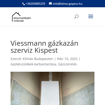
+36205885235
info@klima-gepesz.hu
Viessmann gázkazán
szerviz Kispest
Szerző:
Klímás Budapesten
|
febr 10, 2025
|
Gázkészülékek karbantartása
,
Gázszerelés