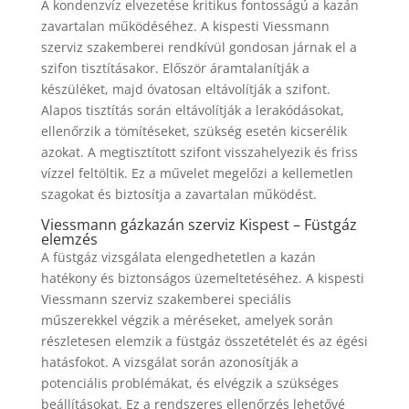
A kondenzvíz elvezetése kritikus fontosságú a kazán
zavartalan működéséhez. A kispesti Viessmann
szerviz szakemberei rendkívül gondosan járnak el a
szifon tisztításakor. Először áramtalanítják a
készüléket, majd óvatosan eltávolítják a szifont.
Alapos tisztítás során eltávolítják a lerakódásokat,
ellenőrzik a tömítéseket, szükség esetén kicserélik
azokat. A megtisztított szifont visszahelyezik és friss
vízzel feltöltik. Ez a művelet megelőzi a kellemetlen
szagokat és biztosítja a zavartalan működést.
Viessmann gázkazán szerviz Kispest – Füstgáz
elemzés
A füstgáz vizsgálata elengedhetetlen a kazán
hatékony és biztonságos üzemeltetéséhez. A kispesti
Viessmann szerviz szakemberei speciális
műszerekkel végzik a méréseket, amelyek során
részletesen elemzik a füstgáz összetételét és az égési
hatásfokot. A vizsgálat során azonosítják a
potenciális problémákat, és elvégzik a szükséges
beállításokat. Ez a rendszeres ellenőrzés lehetővé