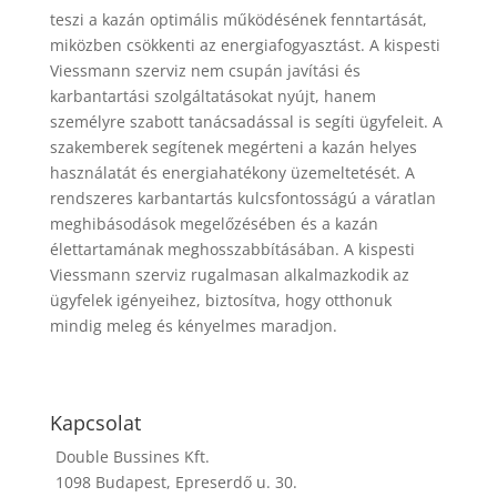
teszi a kazán optimális működésének fenntartását,
miközben csökkenti az energiafogyasztást. A kispesti
Viessmann szerviz nem csupán javítási és
karbantartási szolgáltatásokat nyújt, hanem
személyre szabott tanácsadással is segíti ügyfeleit. A
szakemberek segítenek megérteni a kazán helyes
használatát és energiahatékony üzemeltetését. A
rendszeres karbantartás kulcsfontosságú a váratlan
meghibásodások megelőzésében és a kazán
élettartamának meghosszabbításában. A kispesti
Viessmann szerviz rugalmasan alkalmazkodik az
ügyfelek igényeihez, biztosítva, hogy otthonuk
mindig meleg és kényelmes maradjon.
Kapcsolat
Double Bussines Kft.
1098 Budapest, Epreserdő u. 30.