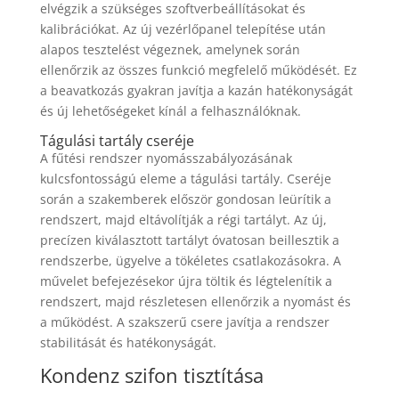
elvégzik a szükséges szoftverbeállításokat és
kalibrációkat. Az új vezérlőpanel telepítése után
alapos tesztelést végeznek, amelynek során
ellenőrzik az összes funkció megfelelő működését. Ez
a beavatkozás gyakran javítja a kazán hatékonyságát
és új lehetőségeket kínál a felhasználóknak.
Tágulási tartály cseréje
A fűtési rendszer nyomásszabályozásának
kulcsfontosságú eleme a tágulási tartály. Cseréje
során a szakemberek először gondosan leürítik a
rendszert, majd eltávolítják a régi tartályt. Az új,
precízen kiválasztott tartályt óvatosan beillesztik a
rendszerbe, ügyelve a tökéletes csatlakozásokra. A
művelet befejezésekor újra töltik és légtelenítik a
rendszert, majd részletesen ellenőrzik a nyomást és
a működést. A szakszerű csere javítja a rendszer
stabilitását és hatékonyságát.
Kondenz szifon tisztítása