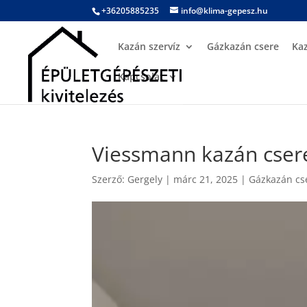
+36205885235
info@klima-gepesz.hu
Kazán szervíz
Gázkazán csere
Ka
Kapcsolat
Viessmann kazán csere
Szerző:
Gergely
|
márc 21, 2025
|
Gázkazán cs