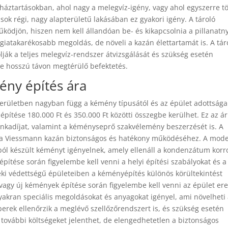
n háztartásokban, ahol nagy a melegvíz-igény, vagy ahol egyszerre t
 sok régi, nagy alapterületű lakásában ez gyakori igény. A tároló
ködjön, hiszen nem kell állandóan be- és kikapcsolnia a pillanatny
giatakarékosabb megoldás, de növeli a kazán élettartamát is. A tár
ják a teljes melegvíz-rendszer átvizsgálását és szükség esetén
 de hosszú távon megtérülő befektetés.
ny építés ára
kerületben nagyban függ a kémény típusától és az épület adottságai
pítése 180.000 Ft és 350.000 Ft közötti összegbe kerülhet. Ez az ár
nkadíjat, valamint a kéményseprő szakvélemény beszerzését is. A
ú a Viessmann kazán biztonságos és hatékony működéséhez. A mod
ból készült kéményt igényelnek, amely ellenáll a kondenzátum korr
ítése során figyelembe kell venni a helyi építési szabályokat és a
léki védettségű épületeiben a kéményépítés különös körültekintést
agy új kémények építése során figyelembe kell venni az épület ere
yakran speciális megoldásokat és anyagokat igényel, ami növelheti
erek ellenőrzik a meglévő szellőzőrendszert is, és szükség esetén
 további költségeket jelenthet, de elengedhetetlen a biztonságos