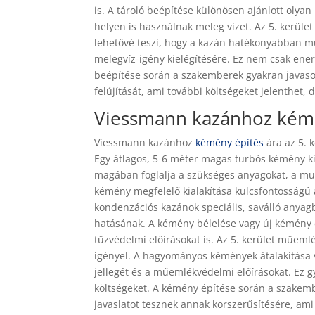
is. A tároló beépítése különösen ajánlott olya
helyen is használnak meleg vizet. Az 5. kerület
lehetővé teszi, hogy a kazán hatékonyabban mű
melegvíz-igény kielégítésére. Ez nem csak ener
beépítése során a szakemberek gyakran javasol
felújítását, ami további költségeket jelenthet,
Viessmann kazánhoz kémé
Viessmann kazánhoz
kémény építés
ára az 5. 
Egy átlagos, 5-6 méter magas turbós kémény kié
magában foglalja a szükséges anyagokat, a mu
kémény megfelelő kialakítása kulcsfontosság
kondenzációs kazánok speciális, saválló anyag
hatásának. A kémény bélelése vagy új kémény ép
tűzvédelmi előírásokat is. Az 5. kerület műem
igényel. A hagyományos kémények átalakítása v
jellegét és a műemlékvédelmi előírásokat. Ez g
költségeket. A kémény építése során a szakemb
javaslatot tesznek annak korszerűsítésére, ami