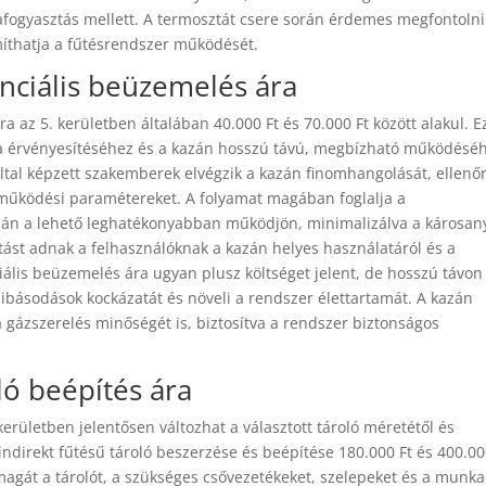
afogyasztás mellett. A termosztát csere során érdemes megfontolni
míthatja a fűtésrendszer működését.
nciális beüzemelés ára
ra az 5. kerületben általában 40.000 Ft és 70.000 Ft között alakul. E
cia érvényesítéséhez és a kazán hosszú távú, megbízható működésé
tal képzett szakemberek elvégzik a kazán finomhangolását, ellenőr
a működési paramétereket. A folyamat magában foglalja a
kazán a lehető leghatékonyabban működjön, minimalizálva a károsan
tást adnak a felhasználóknak a kazán helyes használatáról és a
iális beüzemelés ára ugyan plusz költséget jelent, de hosszú távon
ibásodások kockázatát és növeli a rendszer élettartamát. A kazán
gázszerelés minőségét is, biztosítva a rendszer biztonságos
ó beépítés ára
erületben jelentősen változhat a választott tároló méretétől és
 indirekt fűtésű tároló beszerzése és beépítése 180.000 Ft és 400.00
 magát a tárolót, a szükséges csővezetékeket, szelepeket és a munka