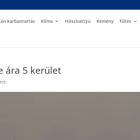
zán karbantartás
Klíma
Hőszivattyú
Kémény
Fűtés
 ára 5 kerület
ere