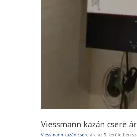
Viessmann kazán csere á
Viessmann kazán csere
ára az 5. kerületben sz