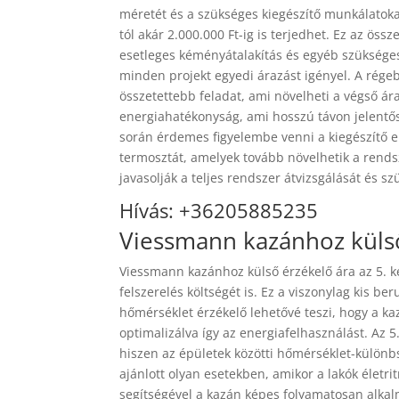
méretét és a szükséges kiegészítő munkálatokat
tól akár 2.000.000 Ft-ig is terjedhet. Ez az öss
esetleges kéményátalakítás és egyéb szükséges
minden projekt egyedi árazást igényel. A rég
összetettebb feladat, ami növelheti a végső 
energiahatékonyság, ami hosszú távon jelentő
során érdemes figyelembe venni a kiegészítő e
termosztát, amelyek tovább növelhetik a rends
javasolják a teljes rendszer átvizsgálását és sz
Hívás: +36205885235
Viessmann kazánhoz külső
Viessmann kazánhoz külső érzékelő ára az 5. ke
felszerelés költségét is. Ez a viszonylag kis b
hőmérséklet érzékelő lehetővé teszi, hogy a k
optimalizálva így az energiafelhasználást. Az 5
hiszen az épületek közötti hőmérséklet-különb
ajánlott olyan esetekben, amikor a lakók életr
segítségével a kazán képes folyamatosan alkal