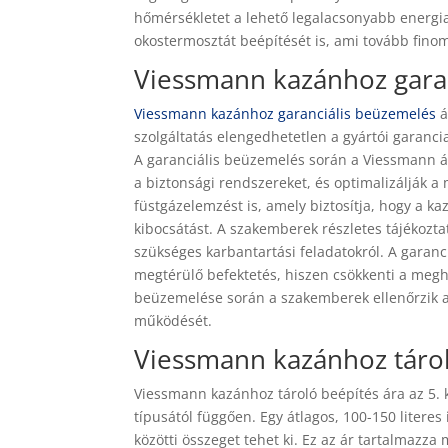
hőmérsékletet a lehető legalacsonyabb energi
okostermosztát beépítését is, ami tovább fino
Viessmann kazánhoz gara
Viessmann kazánhoz garanciális beüzemelés
á
szolgáltatás elengedhetetlen a gyártói garan
A garanciális beüzemelés során a Viessmann ál
a biztonsági rendszereket, és optimalizálják 
füstgázelemzést is, amely biztosítja, hogy a 
kibocsátást. A szakemberek részletes tájékozta
szükséges karbantartási feladatokról. A garanc
megtérülő befektetés, hiszen csökkenti a megh
beüzemelése során a szakemberek ellenőrzik a 
működését.
Viessmann kazánhoz tárol
Viessmann kazánhoz tároló beépítés ára az 5. k
típusától függően. Egy átlagos, 100-150 literes
közötti összeget tehet ki. Ez az ár tartalmazza