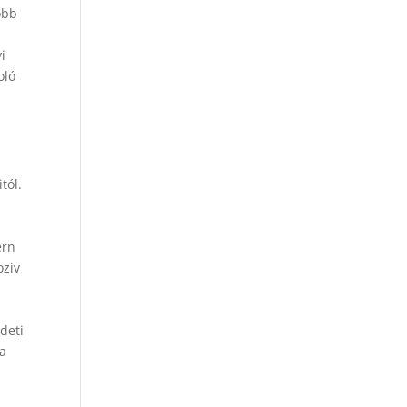
öbb
i
oló
tól.
ern
ozív
deti
 a