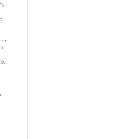
Ft-
t
ere
rű
et.
a
ő