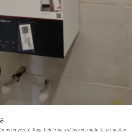
ra
ámos tényezőtől függ, beleértve a választott modellt, az ingatlan