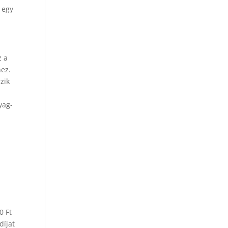
 egy
z a
hez.
zik
yag-
0 Ft
díjat