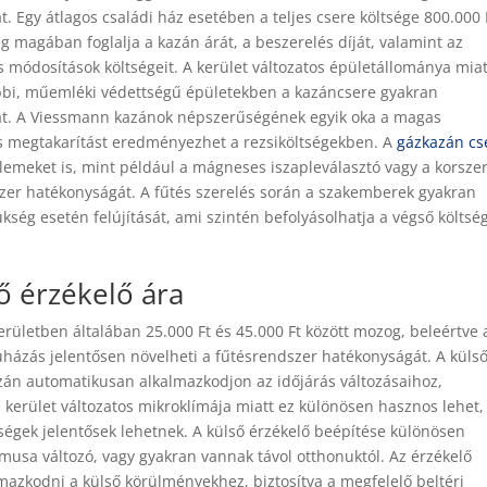
. Egy átlagos családi ház esetében a teljes csere költsége 800.000 
zeg magában foglalja a kazán árát, a beszerelés díját, valamint az
 módosítások költségeit. A kerület változatos épületállománya miat
ebbi, műemléki védettségű épületekben a kazáncsere gyakran
árat. A Viessmann kazánok népszerűségének egyik oka a magas
s megtakarítást eredményezhet a rezsiköltségekben. A
gázkazán cs
lemeket is, mint például a mágneses iszapleválasztó vagy a korsze
zer hatékonyságát. A fűtés szerelés során a szakemberek gyakran
ükség esetén felújítását, ami szintén befolyásolhatja a végső költség
 érzékelő ára
rületben általában 25.000 Ft és 45.000 Ft között mozog, beleértve 
eruházás jelentősen növelheti a fűtésrendszer hatékonyságát. A küls
azán automatikusan alkalmazkodjon az időjárás változásaihoz,
. kerület változatos mikroklímája miatt ez különösen hasznos lehet,
ségek jelentősek lehetnek. A külső érzékelő beépítése különösen
itmusa változó, vagy gyakran vannak távol otthonuktól. Az érzékelő
mazkodni a külső körülményekhez, biztosítva a megfelelő beltéri