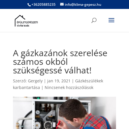
+36205885235
info@klima-gepesz.hu
A gázkazánok szerelése
számos okból
szükségessé válhat!
Szerző:
Gergely
|
jan 19, 2021
|
Gázkészülékek
karbantartása
|
Nincsenek hozzászólások