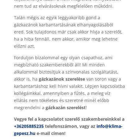
nem tud az elvárásoknak megfelelően működni.
Talán mégis az egyik leggyakoribb gond a
gázkazánok karbantartásának elhanyagolásából
ered. Sok tulajdonos már csak akkor hívja a szerelőt,
ha a hiba fennáll, nem akkor, amikor meg lehetne
előzni azt.
Forduljon bizalommal egy olyan csapathoz, ami
megbízható szakemberekből áll! Mi minden
alkalommal biztosítjuk a színvonalas szolgáltatást,
akkor is, ha
gázkazánok szerelése
van soron vagy a
karbantartáshoz kell hívni valakit. Lépjen kapcsolatba
kollégáinkkal, amennyiben a fűtés, a meleg víz
ellátás nem tökéletes és szeretné minél előbb
megrendelni a
gázkazán szerelést
!
Vegye fel a kapcsolatot szerelő szakembereinkkel a
+36205885235
telefonszámon, vagy az
info@klima-
gepesz.hu
e-mail címen!