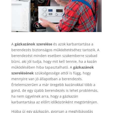
A
gázkazánok szerelése
és azok karbantartása a
berendezés biztonságos működtetéséhez tartozik. A
berendezést minden esetben szakemberre szabad
bízni, aki jól tudja, hogy mit kell tennie, ha a kazán
működésében hiba tapasztalható. A
gázkazánok
szerelésének
szükségessége attól is függ, hogy
mennyire van jó állapotban a berendezés.
Értelemszerűen a már öregebb kazánokkal több a
gond, de egy újabb berendezés is lehet problémás,
ha nem ügyelnek arra, hogy a gázkazán
karbantartása az előírt időközönként megtörténjen.
Hiába új egy gázkazán, gyorsan a meghibásodás