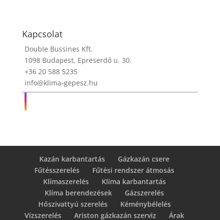
Kapcsolat
Double Bussines Kft.
1098 Budapest, Epreserdő u. 30.
+36 20 588 5235
info@klima-gepesz.hu
Kazán karbantartás
Gázkazán csere
Fűtésszerelés
Fűtési rendszer átmosás
Klímaszerelés
Klíma karbantartás
Klíma berendezések
Gázszerelés
Hőszivattyú szerelés
Kéménybélelés
Vízszerelés
Ariston gázkazán szerviz
Árak