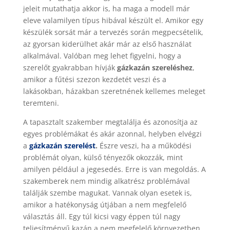
jeleit mutathatja akkor is, ha maga a modell már
eleve valamilyen típus hibával készült el. Amikor egy
készülék sorsát már a tervezés során megpecsételik,
az gyorsan kiderülhet akár már az első használat
alkalmával. Valóban meg lehet figyelni, hogy a
szerelőt gyakrabban hívják
gázkazán szereléshez
,
amikor a fűtési szezon kezdetét veszi és a
lakásokban, házakban szeretnének kellemes meleget
teremteni.
A tapasztalt szakember megtalálja és azonosítja az
egyes problémákat és akár azonnal, helyben elvégzi
a
gázkazán szerelést
.
Észre veszi, ha a működési
problémát olyan, külső tényezők okozzák, mint
amilyen például a jegesedés. Erre is van megoldás. A
szakemberek nem mindig alkatrész problémával
találják szembe magukat. Vannak olyan esetek is,
amikor a hatékonyság útjában a nem megfelelő
választás áll. Egy túl kicsi vagy éppen túl nagy
teljesítményű kazán a nem megfelelő környezetben