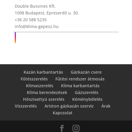
Double Bussines Kft.
1098 Budapest, Epreserdő u. 30.
+36 20 588 5235
info@klima-gepesz.hu
Kazán karbantartás
Gázkazán csere
Fűtésszerelés
Fűtési rendszer átmosás
Klímaszerelés
Klíma karbantartás
Klíma berendezések
Gázszerelés
Hőszivattyú szerelés
Kéménybélelés
Vízszerelés
Ariston gázkazán szerviz
Árak
Kapcsolat