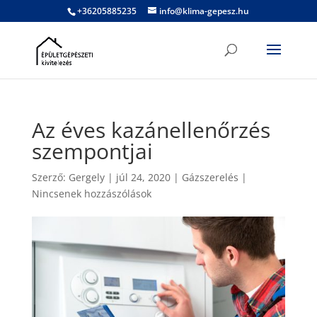
+36205885235
info@klima-gepesz.hu
Az éves kazánellenőrzés
szempontjai
Szerző:
Gergely
|
júl 24, 2020
|
Gázszerelés
|
Nincsenek hozzászólások