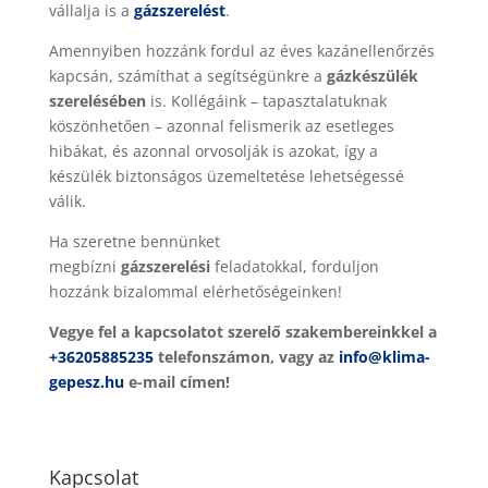
vállalja is a
gázszerelést
.
Amennyiben hozzánk fordul az éves kazánellenőrzés
kapcsán, számíthat a segítségünkre a
gázkészülék
szerelésében
is. Kollégáink – tapasztalatuknak
köszönhetően – azonnal felismerik az esetleges
hibákat, és azonnal orvosolják is azokat, így a
készülék biztonságos üzemeltetése lehetségessé
válik.
Ha szeretne bennünket
megbízni
gázszerelési
feladatokkal, forduljon
hozzánk bizalommal elérhetőségeinken!
Vegye fel a kapcsolatot szerelő szakembereinkkel a
+36205885235
telefonszámon, vagy az
info@klima-
gepesz.hu
e-mail címen!
Kapcsolat