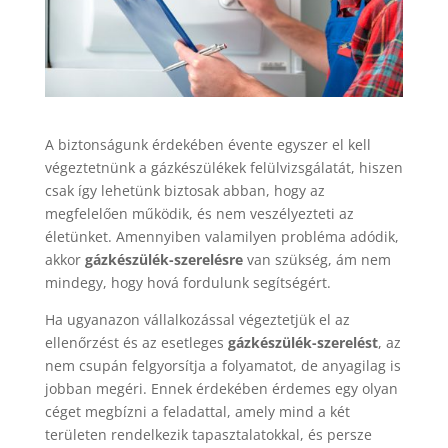
A biztonságunk érdekében évente egyszer el kell
végeztetnünk a gázkészülékek felülvizsgálatát, hiszen
csak így lehetünk biztosak abban, hogy az
megfelelően működik, és nem veszélyezteti az
életünket. Amennyiben valamilyen probléma adódik,
akkor
gázkészülék-szerelésre
van szükség, ám nem
mindegy, hogy hová fordulunk segítségért.
Ha ugyanazon vállalkozással végeztetjük el az
ellenőrzést és az esetleges
gázkészülék-szerelést
, az
nem csupán felgyorsítja a folyamatot, de anyagilag is
jobban megéri. Ennek érdekében érdemes egy olyan
céget megbízni a feladattal, amely mind a két
területen rendelkezik tapasztalatokkal, és persze