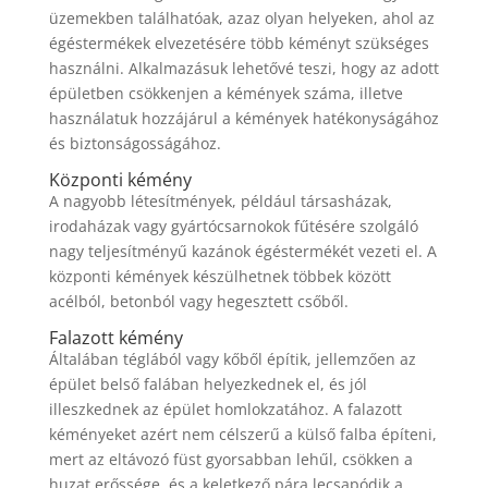
üzemekben találhatóak, azaz olyan helyeken, ahol az
égéstermékek elvezetésére több kéményt szükséges
használni. Alkalmazásuk lehetővé teszi, hogy az adott
épületben csökkenjen a kémények száma, illetve
használatuk hozzájárul a kémények hatékonyságához
és biztonságosságához.
Központi kémény
A nagyobb létesítmények, például társasházak,
irodaházak vagy gyártócsarnokok fűtésére szolgáló
nagy teljesítményű kazánok égéstermékét vezeti el. A
központi kémények készülhetnek többek között
acélból, betonból vagy hegesztett csőből.
Falazott kémény
Általában téglából vagy kőből építik, jellemzően az
épület belső falában helyezkednek el, és jól
illeszkednek az épület homlokzatához. A falazott
kéményeket azért nem célszerű a külső falba építeni,
mert az eltávozó füst gyorsabban lehűl, csökken a
huzat erőssége, és a keletkező pára lecsapódik a