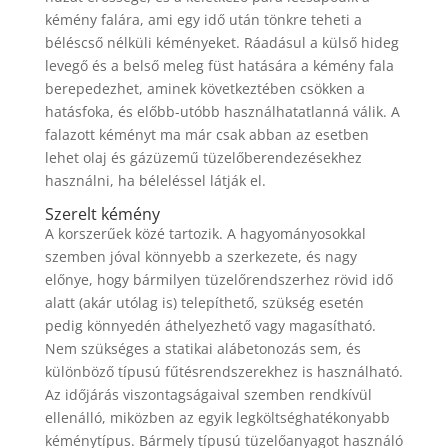
kémény falára, ami egy idő után tönkre teheti a
béléscső nélküli kéményeket. Ráadásul a külső hideg
levegő és a belső meleg füst hatására a kémény fala
berepedezhet, aminek következtében csökken a
hatásfoka, és előbb-utóbb használhatatlanná válik. A
falazott kéményt ma már csak abban az esetben
lehet olaj és gázüzemű tüzelőberendezésekhez
használni, ha béleléssel látják el.
Szerelt kémény
A korszerűek közé tartozik. A hagyományosokkal
szemben jóval könnyebb a szerkezete, és nagy
előnye, hogy bármilyen tüzelőrendszerhez rövid idő
alatt (akár utólag is) telepíthető, szükség esetén
pedig könnyedén áthelyezhető vagy magasítható.
Nem szükséges a statikai alábetonozás sem, és
különböző típusú fűtésrendszerekhez is használható.
Az időjárás viszontagságaival szemben rendkívül
ellenálló, miközben az egyik legköltséghatékonyabb
kéménytípus. Bármely típusú tüzelőanyagot használó