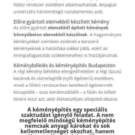
fűtési rendszer esetében alkalmazhatóak. Anyaguk
univerzális háromrétegű rozsdamentes acél.
Előre gyártott elemekből készített kémény
Az előre gyártott
elemekből épített kémények
könnyűbeton elemekből készülnek
. A hagyományos
kéményekkel szemben ezeknek a korszerű
kéményeknek a hatásfoka sokkal jobb, ezért az
energiafogyasztás csökkentéséhez is hozzájárulnak.
Kéménybélelés
és kéményépítés Budapesten
A régi kémény bélelése elengedhetetlen a régi típusú
kazánok és vízmelegítők (nyílt égésterű) esetében,
mivel a fűtési rendszerben keletkező égéstermék
kicsapódik – azaz kondenzálódik – a falán és idővel
tönkre teszi azt, akár életveszélyes állapotot okozva.
A kéményépítés egy speciális
szaktudást igénylő feladat. A nem
megfelelő minőségű kéményépítés
nemcsak anyagi károkat és sok
kellemetlenséget okozhat, hanem