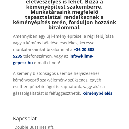
életveszélyes is lehet. Bízza a
kéményépítést szakemberre.
Munkatársaink megfelelő
tapasztalattal rendelkeznek a
kéményépítés terén, forduljon hozzánk
bizalommal.
Amennyiben egy új kémény építése, a régi felújítása
vagy a kémény bélelése esedékes, keresse
munkatársainkat bizalommal a
+36 20 588
5235
telefonszámon, vagy az
info@klima-
gepesz.hu
e-mail címen!
A kémény biztonságos üzembe helyezéséhez
kéményseprő szakvélemény szükséges, egyéb
esetben pénzbírságot is kaphatunk, vagy akár a
gázszolgáltatást is felfüggeszthetik.
kéménybélelés
Kapcsolat
Double Bussines Kft.