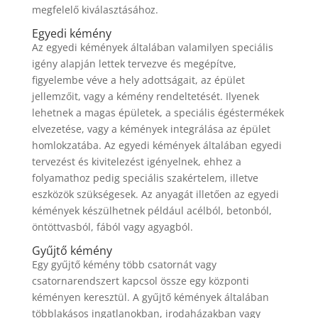
megfelelő kiválasztásához.
Egyedi kémény
Az egyedi kémények általában valamilyen speciális
igény alapján lettek tervezve és megépítve,
figyelembe véve a hely adottságait, az épület
jellemzőit, vagy a kémény rendeltetését. Ilyenek
lehetnek a magas épületek, a speciális égéstermékek
elvezetése, vagy a kémények integrálása az épület
homlokzatába. Az egyedi kémények általában egyedi
tervezést és kivitelezést igényelnek, ehhez a
folyamathoz pedig speciális szakértelem, illetve
eszközök szükségesek. Az anyagát illetően az egyedi
kémények készülhetnek például acélból, betonból,
öntöttvasból, fából vagy agyagból.
Gyűjtő kémény
Egy gyűjtő kémény több csatornát vagy
csatornarendszert kapcsol össze egy központi
kéményen keresztül. A gyűjtő kémények általában
többlakásos ingatlanokban, irodaházakban vagy