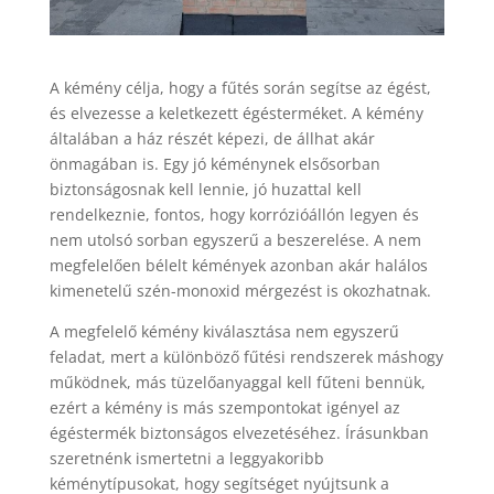
A kémény célja, hogy a fűtés során segítse az égést,
és elvezesse a keletkezett égésterméket. A kémény
általában a ház részét képezi, de állhat akár
önmagában is. Egy jó kéménynek elsősorban
biztonságosnak kell lennie, jó huzattal kell
rendelkeznie, fontos, hogy korrózióállón legyen és
nem utolsó sorban egyszerű a beszerelése. A nem
megfelelően bélelt kémények azonban akár halálos
kimenetelű szén-monoxid mérgezést is okozhatnak.
A megfelelő kémény kiválasztása nem egyszerű
feladat, mert a különböző fűtési rendszerek máshogy
működnek, más tüzelőanyaggal kell fűteni bennük,
ezért a kémény is más szempontokat igényel az
égéstermék biztonságos elvezetéséhez. Írásunkban
szeretnénk ismertetni a leggyakoribb
kéménytípusokat, hogy segítséget nyújtsunk a