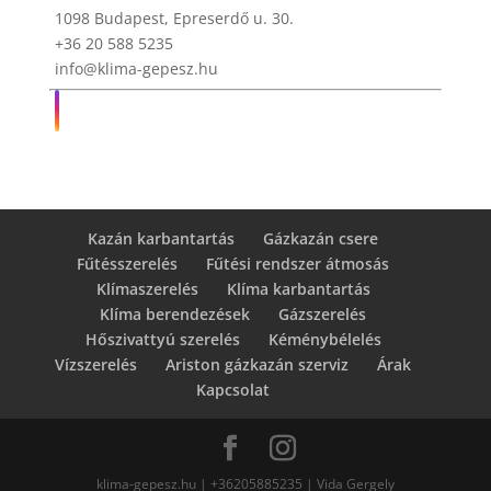
1098 Budapest, Epreserdő u. 30.
+36 20 588 5235
info@klima-gepesz.hu
Kazán karbantartás
Gázkazán csere
Fűtésszerelés
Fűtési rendszer átmosás
Klímaszerelés
Klíma karbantartás
Klíma berendezések
Gázszerelés
Hőszivattyú szerelés
Kéménybélelés
Vízszerelés
Ariston gázkazán szerviz
Árak
Kapcsolat
klima-gepesz.hu | +36205885235 | Vida Gergely