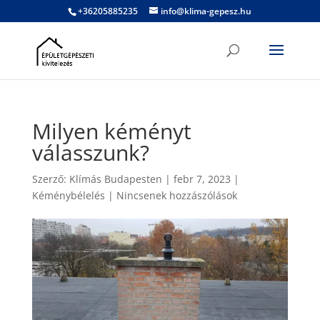
+36205885235
info@klima-gepesz.hu
Milyen kéményt
válasszunk?
Szerző:
Klímás Budapesten
|
febr 7, 2023
|
Kéménybélelés
|
Nincsenek hozzászólások